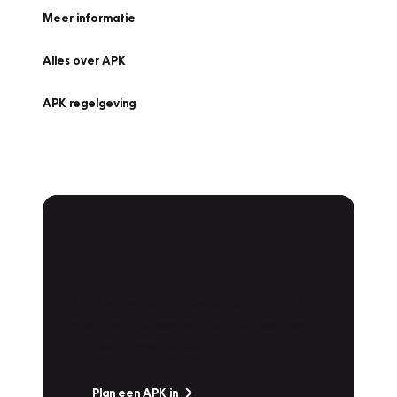
Meer informatie
Alles over APK
APK regelgeving
APK Keuring bij
Vakgarage!
Is het weer tijd voor de jaarlijkse APK? Ga
snel naar Vakgarage bij u in de buurt, en ga
zonder zorgen de weg op!
Plan een APK in