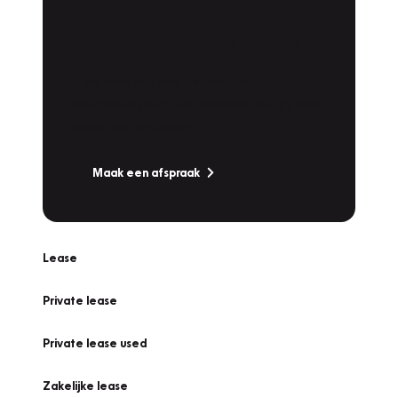
Plan een
Werkplaatsafspraak
Is uw auto toe aan Onderhoud,
Bandenwissel of een Vakantiecheck? Plan
online een afspraak!
Maak een afspraak
Lease
Private lease
Private lease used
Zakelijke lease