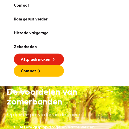
Contact
Kom gerust verder
Historie vakgarage
Zekerheden
Afspraak maken
Contact
De voordelen van
Banden
zomerbanden
Optimale prestaties in de zomer
Betere grip op droge en natte wegen