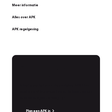
Meer informatie
Alles over APK
APK regelgeving
APK Keuring bij
Vakgarage!
Is het weer tijd voor de jaarlijkse APK? Ga
snel naar Vakgarage bij u in de buurt, en ga
zonder zorgen de weg op!
Plan een APK in