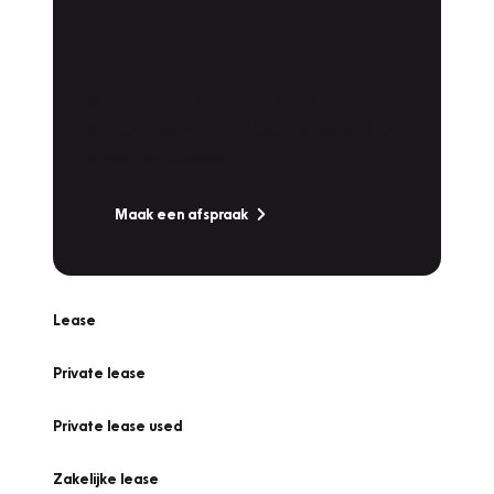
Plan een
Werkplaatsafspraak
Is uw auto toe aan Onderhoud,
Bandenwissel of een Vakantiecheck? Plan
online een afspraak!
Maak een afspraak
Lease
Private lease
Private lease used
Zakelijke lease