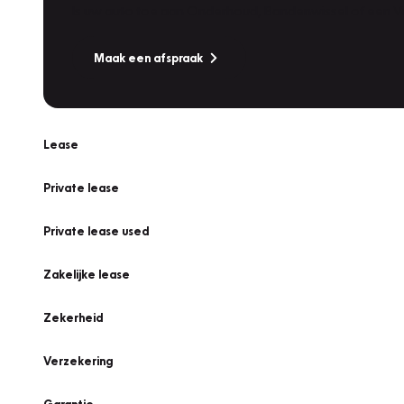
Is uw auto toe aan Onderhoud, Bandenwissel of een Va
Maak een afspraak
Lease
Private lease
Private lease used
Zakelijke lease
Zekerheid
Verzekering