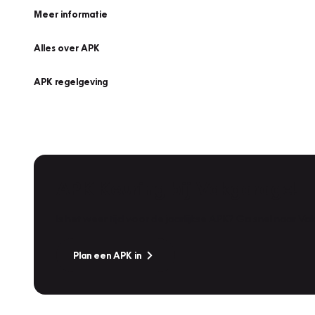
Meer informatie
Alles over APK
APK regelgeving
APK Keuring bij Vakgarage!
Is het weer tijd voor de jaarlijkse APK? Ga snel naar V
Plan een APK in