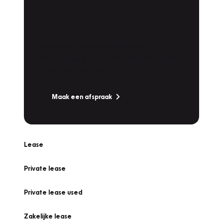
Plan een
Werkplaatsafspraak
Is uw auto toe aan Onderhoud,
Bandenwissel of een Vakantiecheck? Plan
online een afspraak!
Maak een afspraak
Lease
Private lease
Private lease used
Zakelijke lease