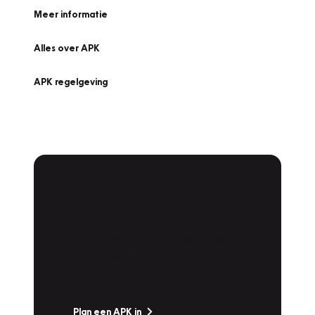
Meer informatie
Alles over APK
APK regelgeving
APK Keuring bij
Vakgarage!
Is het weer tijd voor de jaarlijkse APK? Ga
snel naar Vakgarage bij u in de buurt, en ga
zonder zorgen de weg op!
Plan een APK in