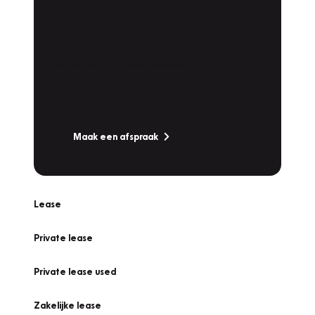
Plan een
Werkplaatsafspraak
Is uw auto toe aan Onderhoud,
Bandenwissel of een Vakantiecheck? Plan
online een afspraak!
Maak een afspraak
Lease
Private lease
Private lease used
Zakelijke lease