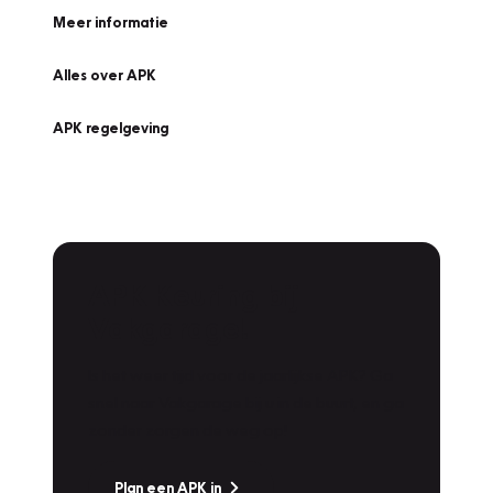
Meer informatie
Alles over APK
APK regelgeving
APK Keuring bij
Vakgarage!
Is het weer tijd voor de jaarlijkse APK? Ga
snel naar Vakgarage bij u in de buurt, en ga
zonder zorgen de weg op!
Plan een APK in