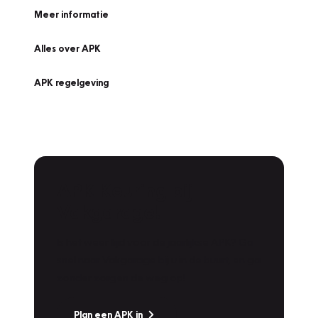
Meer informatie
Alles over APK
APK regelgeving
APK Keuring bij
Vakgarage!
Is het weer tijd voor de jaarlijkse APK? Ga
snel naar Vakgarage bij u in de buurt, en ga
zonder zorgen de weg op!
Plan een APK in