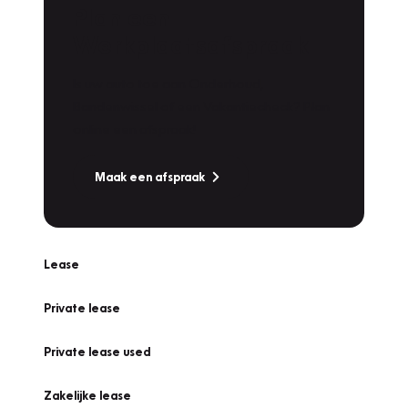
Plan een
Werkplaatsafspraak
Is uw auto toe aan Onderhoud,
Bandenwissel of een Vakantiecheck? Plan
online een afspraak!
Maak een afspraak
Lease
Private lease
Private lease used
Zakelijke lease