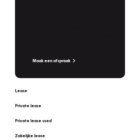
Plan een
Werkplaatsafspraak
Is uw auto toe aan Onderhoud,
Bandenwissel of een Vakantiecheck? Plan
online een afspraak!
Maak een afspraak
Lease
Private lease
Private lease used
Zakelijke lease